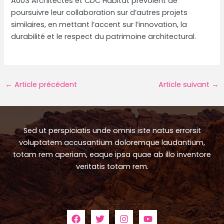
A003 Architectes et CDC Habitat prévoient de
poursuivre leur collaboration sur d’autres projets
similaires, en mettant l’accent sur l’innovation, la
durabilité et le respect du patrimoine architectural.
Navigation
←
Article précédent
Article suivant
→
des
articles
Sed ut perspiciatis unde omnis iste natus errorsit
voluptatem accusantium doloremque laudantium,
totam rem aperiam, eaque ipsa quae ab illo inventore
veritatis totam rem.