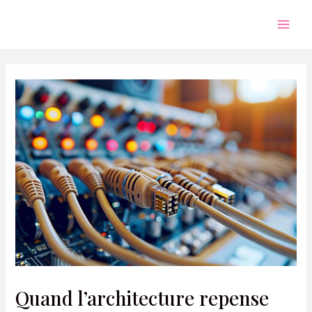
Aller
au
Mai
contenu
Men
Quand l’architecture repense