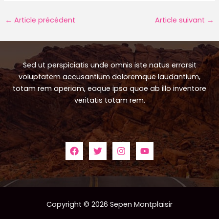
Navigation
←
Article précédent
Article suivant
→
des
articles
Sed ut perspiciatis unde omnis iste natus errorsit
voluptatem accusantium doloremque laudantium,
totam rem aperiam, eaque ipsa quae ab illo inventore
veritatis totam rem.
Copyright © 2026 Sepen Montplaisir