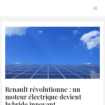
Aller
au
Mai
contenu
Men
Renault révolutionne : un
moteur électrique devient
hybride innovant