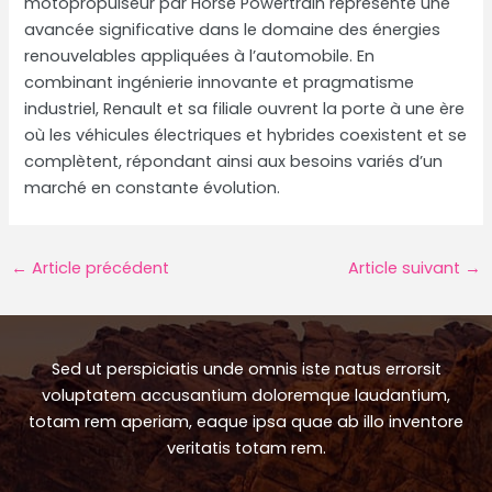
motopropulseur par Horse Powertrain représente une
avancée significative dans le domaine des énergies
renouvelables appliquées à l’automobile. En
combinant ingénierie innovante et pragmatisme
industriel, Renault et sa filiale ouvrent la porte à une ère
où les véhicules électriques et hybrides coexistent et se
complètent, répondant ainsi aux besoins variés d’un
marché en constante évolution.
Navigation
←
Article précédent
Article suivant
→
des
articles
Sed ut perspiciatis unde omnis iste natus errorsit
voluptatem accusantium doloremque laudantium,
totam rem aperiam, eaque ipsa quae ab illo inventore
veritatis totam rem.