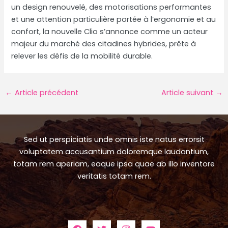
un design renouvelé, des motorisations performantes
et une attention particulière portée à l’ergonomie et au
confort, la nouvelle Clio s’annonce comme un acteur
majeur du marché des citadines hybrides, prête à
relever les défis de la mobilité durable.
Navigation
←
Article précédent
Article suivant
→
des
articles
Sed ut perspiciatis unde omnis iste natus errorsit
voluptatem accusantium doloremque laudantium,
totam rem aperiam, eaque ipsa quae ab illo inventore
veritatis totam rem.