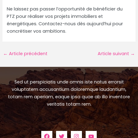
Ne laissez pas passer l’opportunité de bénéficier du
PTZ pour réaliser vos projets immobiliers et
énergétiques. Contactez-nous dès aujourd’hui pour
concrétiser vos ambitions.
Navigation
←
Article précédent
Article suivant
→
des
articles
Sed ut perspiciatis unde omnis iste natus errorsit
voluptatem accusantium doloremque laudantium,
totam rem aperiam, eaque ipsa quae ab illo inventore
veritatis totam rem.