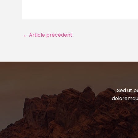
Navigation
←
Article précédent
des
articles
Sed ut p
doloremque