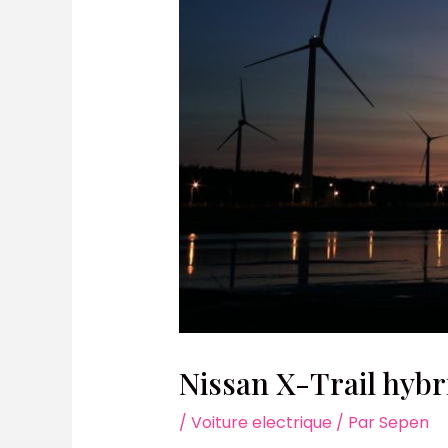
Nissan X-Trail hybr
/
Voiture electrique
/ Par
Sepen