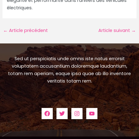
élégante et performante dans l’univers des véhicules
électriques.
Navigation
←
Article précédent
Article suivant
→
des
articles
Sed ut perspiciatis unde omnis iste natus errorsit
voluptatem accusantium doloremque laudantium,
totam rem aperiam, eaque ipsa quae ab illo inventore
veritatis totam rem.