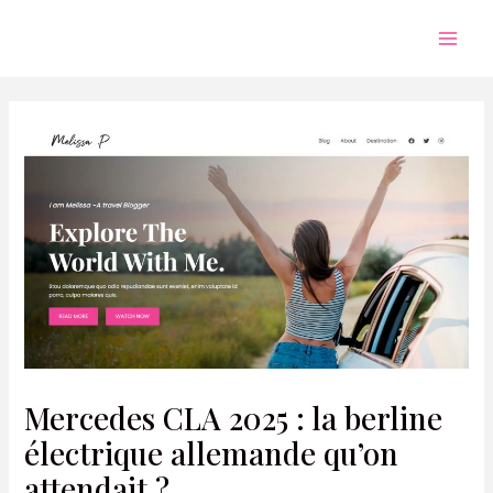
Aller
au
Mai
contenu
Men
Mercedes CLA 2025 : la berline
électrique allemande qu’on
attendait ?