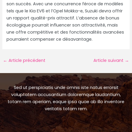
son succès. Avec une concurrence féroce de modèles
tels que le Kia EV6 et l’Opel Mokka-e, Suzuki devra offrir
un rapport qualité-prix attractif. L’absence de bonus
écologique pourrait influencer son attractivité, mais
une offre compétitive et des fonctionnalités avancées
pourraient compenser ce désavantage.
Navigation
←
Article précédent
Article suivant
→
des
articles
Sed ut perspiciatis unde omnis iste natus errorsit
voluptatem accusantium doloremque laudantium,
totam rem aperiam, eaque ipsa quae ab illo inventore
veritatis totam rem.