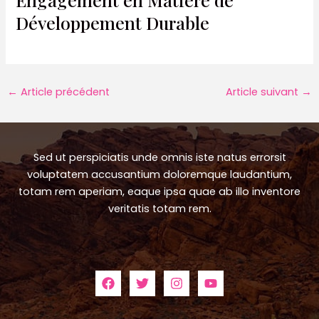
Développement Durable
Navigation
←
Article précédent
Article suivant
→
des
articles
Sed ut perspiciatis unde omnis iste natus errorsit
voluptatem accusantium doloremque laudantium,
totam rem aperiam, eaque ipsa quae ab illo inventore
veritatis totam rem.