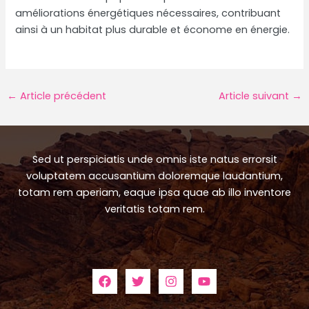
améliorations énergétiques nécessaires, contribuant
ainsi à un habitat plus durable et économe en énergie.
Navigation
←
Article précédent
Article suivant
→
des
articles
Sed ut perspiciatis unde omnis iste natus errorsit
voluptatem accusantium doloremque laudantium,
totam rem aperiam, eaque ipsa quae ab illo inventore
veritatis totam rem.