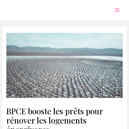
Aller
au
Mai
contenu
Men
BPCE booste les prêts pour
rénover les logements