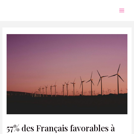
Aller
au
Mai
contenu
Men
57% des Français favorables à