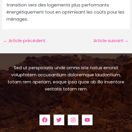
transition vers des logements plus performants
énergétiquement tout en optimisant les coûts pour les
ménages.
Navigation
←
Article précédent
Article suivant
→
des
articles
Sed ut perspiciatis unde omnis iste natus errorsit
voluptatem accusantium doloremque laudantium,
totam rem aperiam, eaque ipsa quae ab illo inventore
veritatis totam rem.